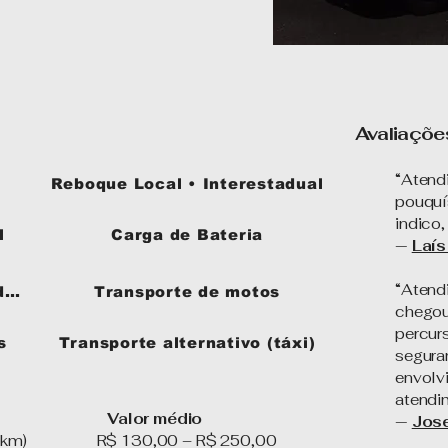
Avaliaçõe
“Atend
Reboque Local • Interestadual
pouquí
indico,
l
Carga de Bateria
—
Laís
“Atend
dentados
Transporte de motos
chegou
percur
s
Transporte alternativo (táxi)
segura
envolv
atendim
 Valor médio
—
Jose
é 20 km) R$ 130,00 – R$ 250,00