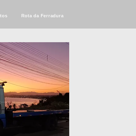
otos
Rota da Ferradura