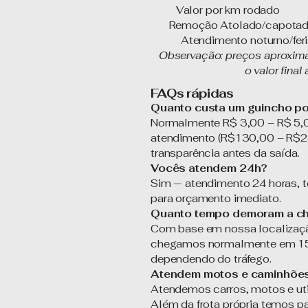
Valor por km roda
Remoção Atolado/capotad
Atendimento noturno/fer
Observação: preços aproxima
o valor fina
FAQs rápidas
Quanto custa um guincho po
Normalmente R$ 3,00 – R$ 5,0
atendimento (R$130,00 – R$2
transparência antes da saída.
Vocês atendem 24h?
Sim — atendimento 24 horas, 
para orçamento imediato.
Quanto tempo demoram a c
Com base em nossa localizaçã
chegamos normalmente em 15 a
dependendo do tráfego.
Atendem motos e caminhõe
Atendemos carros, motos e uti
Além da frota própria temos p