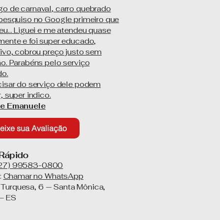
o de carnaval, carro quebrado
 pesquiso no Google primeiro que
u... Liguei e me atendeu quase
mente e foi super educado,
tivo, cobrou preço justo sem
ão. Parabéns pelo serviço
do.
cisar do serviço dele podem
, super indico.
ne Emanuele
eixe sua Avaliação
Rápido
(27) 99583-0800
:
Chamar no WhatsApp
 Turquesa, 6 — Santa Mônica,
 — ES