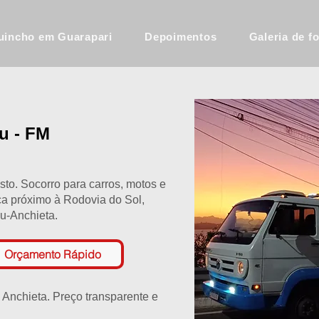
uincho em Guarapari
Depoimentos
Galeria de f
u - FM
sto. Socorro para carros, motos e
gica próximo à Rodovia do Sol,
u-Anchieta.
Orçamento Rápido
Anchieta. Preço transparente e