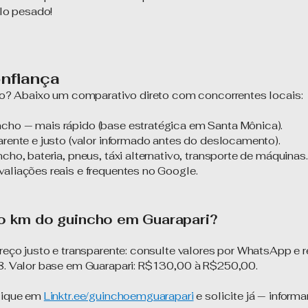
lo pesado!
nfiança
o? Abaixo um comparativo direto com concorrentes locais:
cho — mais rápido (base estratégica em Santa Mônica).
rente e justo (valor informado antes do deslocamento).
cho, bateria, pneus, táxi alternativo, transporte de máquinas.
aliações reais e frequentes no Google.
 o km do guincho em Guarapari?
eço justo e transparente: consulte valores por WhatsApp e 
. Valor base em Guarapari: R$130,00 à R$250,00.
lique em
Linktr.ee/guinchoemguarapari
e solicite já — inform