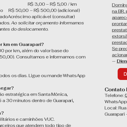
do R$ 3,00 – R$ 5,00 / km
Doming
o R$ 50,00 – R$ 500,00 (adicional)
na BR.
iadoAcréscimo aplicável (consultar)
aparece
dos. Ao solicitar orçamento informamos
pronta
l antes do deslocamento.
presta
extors
presta
r km em Guarapari?
Se pre
0 por km, além do valor base do
acionar
50,00). Consultamos e informamos com
—
Die
D
todos os dias. Ligue ou mande WhatsApp
hegar?
Contato 
o estratégica em Santa Mônica,
Telefone:
 30 minutos dentro de Guarapari,
WhatsApp
Local: Rua
s?
Guarapari
litários e caminhões VUC.
arceiros que atendem todo tipo de